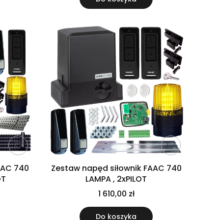
AAC 740
Zestaw napęd siłownik FAAC 740
OT
LAMPA , 2xPILOT
1 610,00 zł
Do koszyka