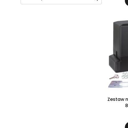
Wyczyść
Szukaj
Zestaw n
8