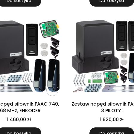
Do koszyka
Do koszyka
apęd siłownik FAAC 740,
Zestaw napęd siłownik F
68 MHz, ENKODER
3 PILOTY!
1 460,00 zł
1 620,00 zł
Do koszyka
Do koszyka