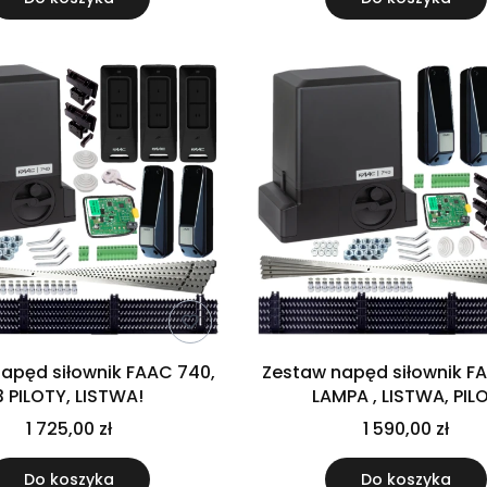
apęd siłownik FAAC 740,
Zestaw napęd siłownik F
3 PILOTY, LISTWA!
LAMPA , LISTWA, PIL
1 725,00 zł
1 590,00 zł
Do koszyka
Do koszyka