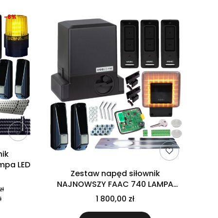
-8%
nik
mpa LED
Zestaw napęd siłownik
NAJNOWSZY FAAC 740 LAMPA
zł
XLED
1 800,00 zł
ł