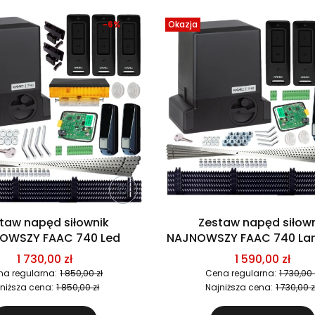
-6%
Okazja
taw napęd siłownik
Zestaw napęd siłow
OWSZY FAAC 740 Led
NAJNOWSZY FAAC 740 La
1 730,00 zł
1 590,00 zł
na regularna:
1 850,00 zł
Cena regularna:
1 730,00 
niższa cena:
1 850,00 zł
Najniższa cena:
1 730,00 z