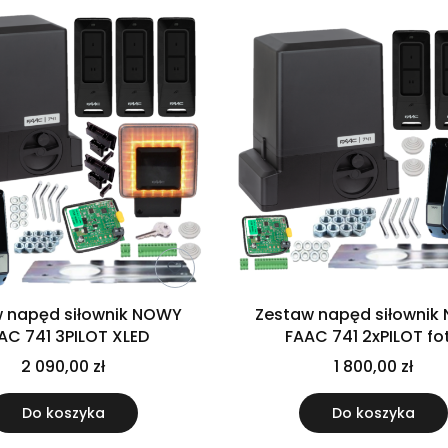
 napęd siłownik NOWY
Zestaw napęd siłownik
AC 741 3PILOT XLED
FAAC 741 2xPILOT fo
2 090,00 zł
1 800,00 zł
Do koszyka
Do koszyka