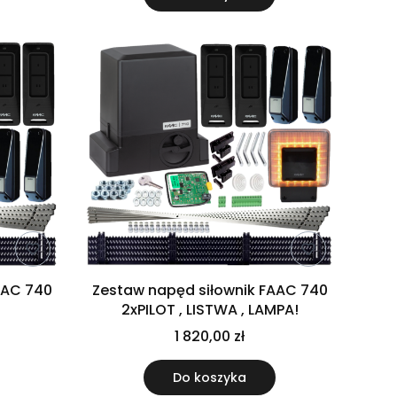
AAC 740
Zestaw napęd siłownik FAAC 740
2xPILOT , LISTWA , LAMPA!
1 820,00 zł
Do koszyka