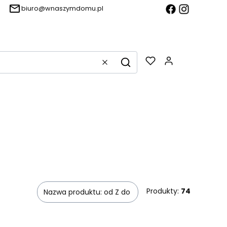
biuro@wnaszymdomu.pl
Produkty w k
Wyczyść
Szukaj
Produkty:
74
Nazwa produktu: od Z do A