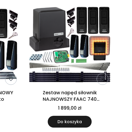
 NOWY
Zestaw napęd siłownik
to
NAJNOWSZY FAAC 740
XLED,3xPILOT,LAMPA
1 899,00 zł
Do koszyka