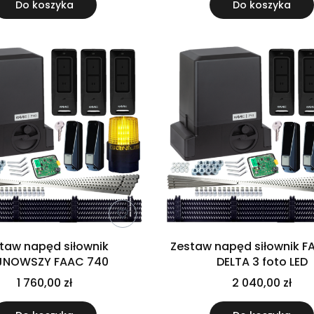
Do koszyka
Do koszyka
taw napęd siłownik
Zestaw napęd siłownik F
JNOWSZY FAAC 740
DELTA 3 foto LED
1 760,00 zł
2 040,00 zł