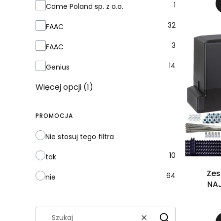
1
Came Poland sp. z o.o.
32
FAAC
3
FAAC
14
Genius
Więcej opcji (1)
PROMOCJA
Nie stosuj tego filtra
10
tak
Zes
64
nie
NA