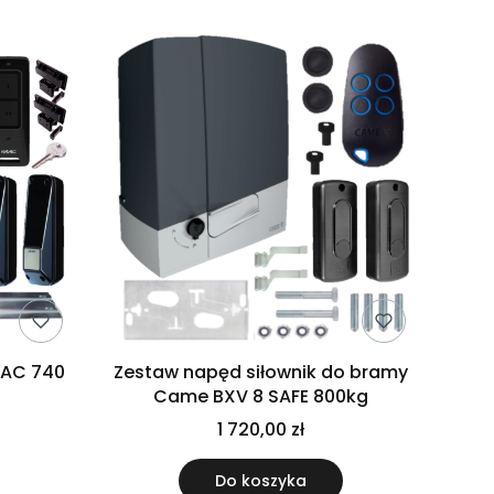
AAC 740
Zestaw napęd siłownik do bramy
Came BXV 8 SAFE 800kg
1 720,00 zł
Do koszyka