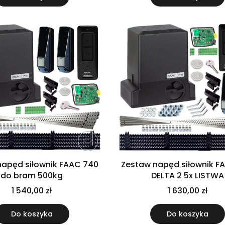
napęd siłownik FAAC 740
Zestaw napęd siłownik F
do bram 500kg
DELTA 2 5x LISTWA
1 540,00 zł
1 630,00 zł
Do koszyka
Do koszyka