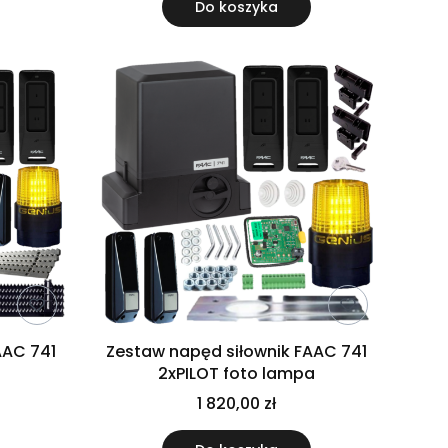
Do koszyka
AAC 741
Zestaw napęd siłownik FAAC 741
2xPILOT foto lampa
1 820,00 zł