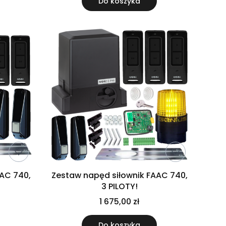
Do koszyka
AAC 740,
Zestaw napęd siłownik FAAC 740,
3 PILOTY!
1 675,00 zł
Do koszyka