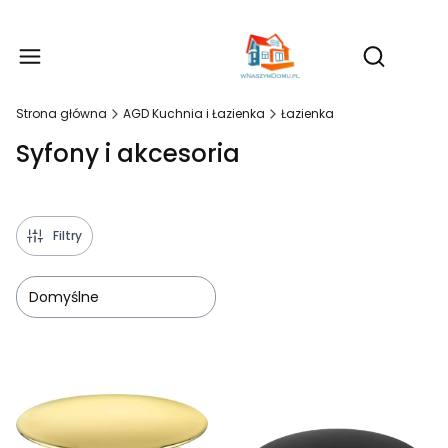
Produ
Otwórz wy
Strona główna
AGD Kuchnia i Łazienka
Łazienka
Syfony i akcesoria
Filtry
Domyślne
Lista produktów