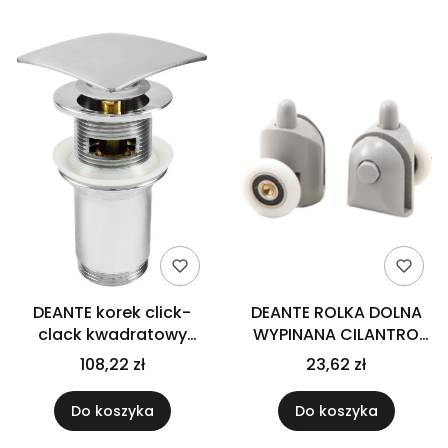
DEANTE korek click-
DEANTE ROLKA DOLNA
clack kwadratowy
WYPINANA CILANTRO
umywalkowy, z tuleją
DO SZYB 4 MM BIAŁA
108,22 zł
23,62 zł
Do koszyka
Do koszyka