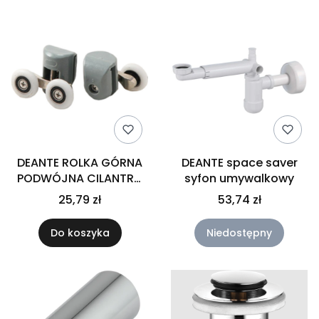
DEANTE ROLKA GÓRNA
DEANTE space saver
PODWÓJNA CILANTRO
syfon umywalkowy
DO SZYB 4MM BIAŁA
25,79 zł
53,74 zł
Do koszyka
Niedostępny