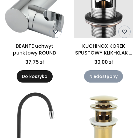
DEANTE uchwyt
KUCHINOX KOREK
punktowy ROUND
SPUSTOWY KLIK-KLAK Z
PRZELEWEM
37,75 zł
30,00 zł
Do koszyka
Niedostępny