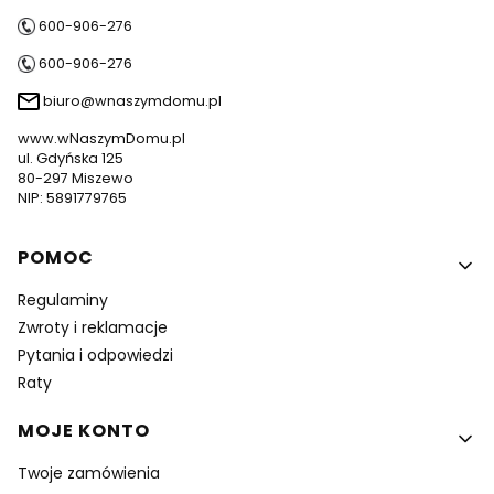
600-906-276
600-906-276
biuro@wnaszymdomu.pl
www.wNaszymDomu.pl
ul. Gdyńska 125
80-297 Miszewo
NIP: 5891779765
Linki w stopce
POMOC
Regulaminy
Zwroty i reklamacje
Pytania i odpowiedzi
Raty
MOJE KONTO
Twoje zamówienia