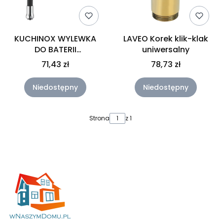
KUCHINOX WYLEWKA
LAVEO Korek klik-klak
DO BATERII
uniwersalny
ZLEWOZMYWAKOWEJ
71,43 zł
78,73 zł
STOJĄCEJ ELZA
Niedostępny
Niedostępny
Strona
z 1