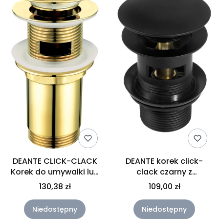
DEANTE CLICK-CLACK
DEANTE korek click-
Korek do umywalki lub
clack czarny z
bidetu z tuleją -
przelewem
130,38 zł
109,00 zł
uniwersalny złoty
Niedostępny
Niedostępny