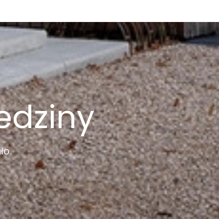
edziny
ło.