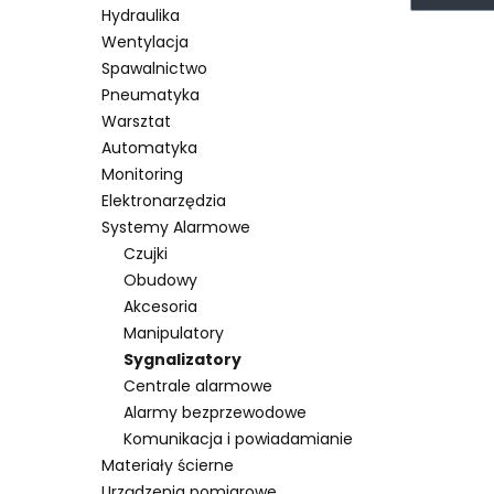
Hydraulika
Wentylacja
Spawalnictwo
Pneumatyka
Warsztat
Automatyka
Monitoring
Elektronarzędzia
Systemy Alarmowe
Czujki
Obudowy
Akcesoria
Manipulatory
Sygnalizatory
Centrale alarmowe
Alarmy bezprzewodowe
Komunikacja i powiadamianie
Materiały ścierne
Urządzenia pomiarowe