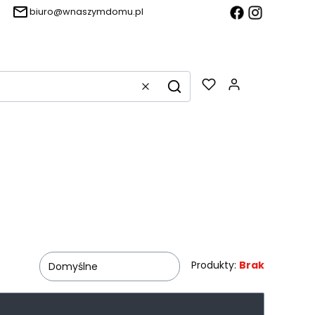
biuro@wnaszymdomu.pl
Produkty w k
Wyczyść
Szukaj
Produkty:
Brak
Domyślne