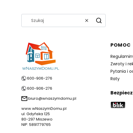
Wyczyść
Szukaj
Linki 
POMOC
Regulamin
Zwroty i r
Pytania i 
600-906-276
Raty
600-906-276
Bezpiecz
biuro@wnaszymdomu.pl
www.wNaszymDomu.pl
ul. Gdyńska 125
80-297 Miszewo
NIP: 5891779765