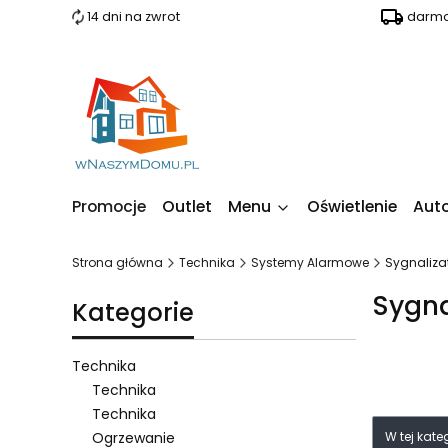
14 dni na zwrot
darmo
Promocje
Outlet
Menu
Oświetlenie
Aut
Strona główna
Technika
Systemy Alarmowe
Sygnaliza
Sygna
Kategorie
Technika
Technika
Technika
Lista 
Ogrzewanie
W tej kat