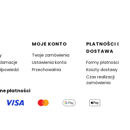
w stopce
MOJE KONTO
PŁATNOŚCI I
DOSTAWA
y
Twoje zamówienia
eklamacje
Ustawienia konta
Formy płatności
odpowiedzi
Przechowalnia
Koszty dostawy
Czas realizacji
zamówienia
ne płatności