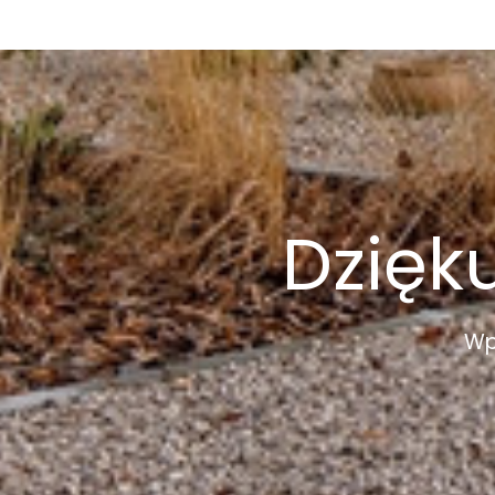
Dzięk
Wp