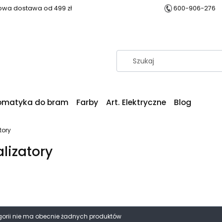
wa dostawa od 499 zł
600-906-276
omatyka do bram
Farby
Art. Elektryczne
Blog
tory
lizatory
produktów
egorii nie ma obecnie żadnych produktów