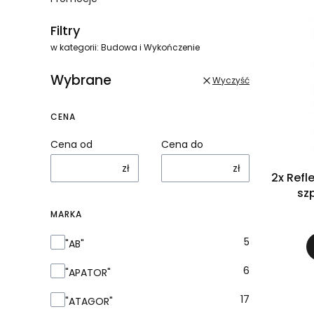
Koniec menu
Filtry
w kategorii: Budowa i Wykończenie
Wybrane
Wyczyść
CENA
Cena od
Cena do
zł
zł
2x Refl
sz
MARKA
Marka
5
"AB"
6
"APATOR"
17
"ATAGOR"