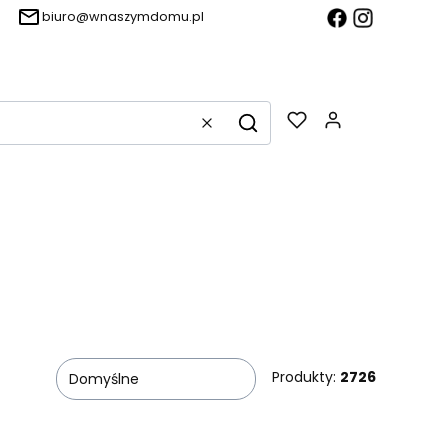
biuro@wnaszymdomu.pl
Produkty w k
Wyczyść
Szukaj
Produkty:
2726
Domyślne