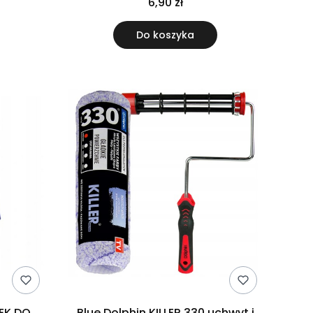
6,90 zł
Do koszyka
EK DO
Blue Dolphin KILLER 330 uchwyt i