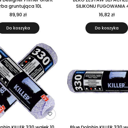
rba gruntująca 10L
SILIKONU FUGOWANIA 4
89,90 zł
16,82 zł
Do koszyka
Do koszyka
lphin KILLER 330 wałek 10
Blue Dolphin KILLER 330 w