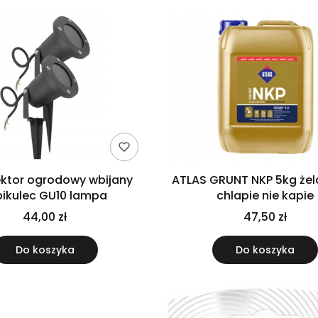
ektor ogrodowy wbijany
ATLAS GRUNT NKP 5kg żel
pikulec GU10 lampa
chlapie nie kapie
44,00 zł
47,50 zł
Do koszyka
Do koszyka