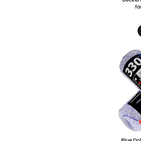
fa
Blue Do