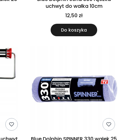
uchwyt do wałka 10cm
12,50 zł
Do koszyka
 uchwyt
Blue Dolphin SPINNER 330 wałek 25