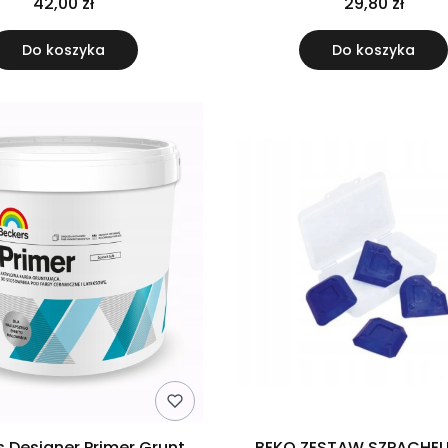
42,00 zł
29,80 zł
Do koszyka
Do koszyka
s Designer Primer Grunt
BEKO ZESTAW SZPACHEL