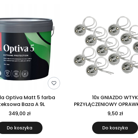
ila Optiva Matt 5 farba
10x GNIAZDO WTY
teksowa Baza A 9L
PRZYŁĄCZENIOWY OPRAW
GZ10
349,00 zł
9,50 zł
Do koszyka
Do koszyka