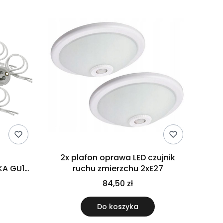
K
2x plafon oprawa LED czujnik
KA GU10
ruchu zmierzchu 2xE27
84,50 zł
Do koszyka