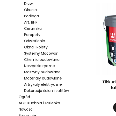
Drzwi
Okucia
Podłoga
Art. BHP
Ceramika
Parapety
Oświetlenie
Okna i Rolety
Systemy Mocowań
Chemia budowlana
Narzędzia ręczne
Maszyny budowlane
Materiały budowlane
Tikkur
Artrykuły elektryczne
la
Dekoracja ścian i sufitów
Ogród
AGD Kuchnia i Łazienka
Nowości
Promocje