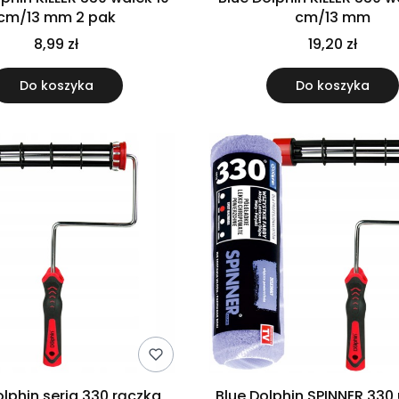
cm/13 mm 2 pak
cm/13 mm
8,99 zł
19,20 zł
Do koszyka
Do koszyka
olphin seria 330 rączka
Blue Dolphin SPINNER 330