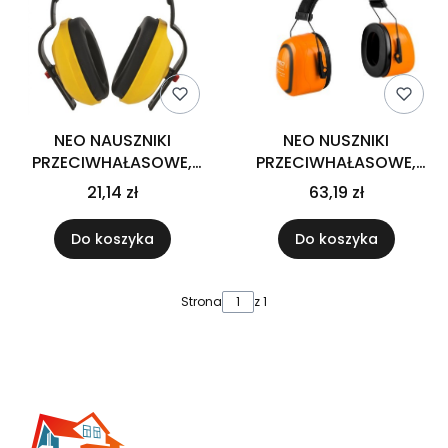
NEO NAUSZNIKI
NEO NUSZNIKI
PRZECIWHAŁASOWE,
PRZECIWHAŁASOWE,
SNR 25DB 97-561
SNR 36DB, CE 97-565
21,14 zł
63,19 zł
Do koszyka
Do koszyka
Strona
z 1