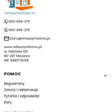
600-906-276
600-906-276
biuro@wnaszymdomu.pl
www.wNaszymDomu.pl
ul. Gdyńska 125
80-297 Miszewo
NIP: 5891779765
Linki w stopce
POMOC
Regulaminy
Zwroty i reklamacje
Pytania i odpowiedzi
Raty