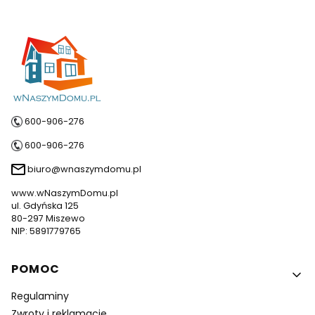
600-906-276
600-906-276
biuro@wnaszymdomu.pl
www.wNaszymDomu.pl
ul. Gdyńska 125
80-297 Miszewo
NIP: 5891779765
Linki w stopce
POMOC
Regulaminy
Zwroty i reklamacje