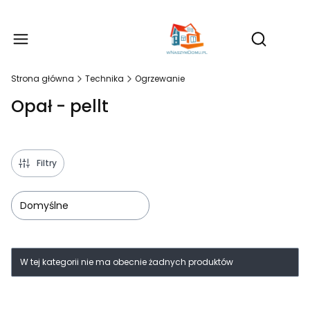
Produ
Otwórz wy
Strona główna
Technika
Ogrzewanie
Opał - pellt
Filtry
Domyślne
Lista produktów
W tej kategorii nie ma obecnie żadnych produktów