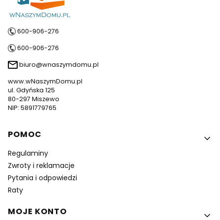
600-906-276
600-906-276
biuro@wnaszymdomu.pl
www.wNaszymDomu.pl
ul. Gdyńska 125
80-297 Miszewo
NIP: 5891779765
Linki w stopce
POMOC
Regulaminy
Zwroty i reklamacje
Pytania i odpowiedzi
Raty
MOJE KONTO