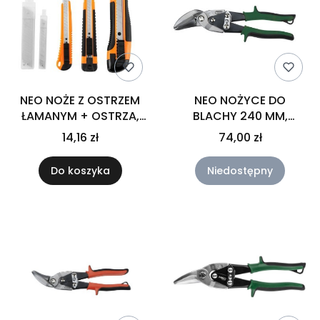
NEO NOŻE Z OSTRZEM
NEO NOŻYCE DO
ŁAMANYM + OSTRZA,
BLACHY 240 MM,
ZESTAW 26 SZTUK 63-
ODGIĘTE LEWE 31-062
14,16 zł
74,00 zł
714
Do koszyka
Niedostępny