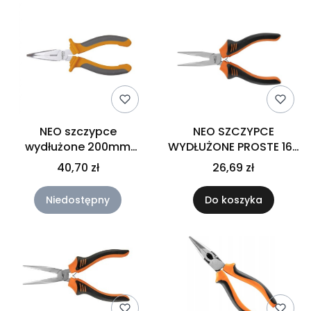
NEO szczypce
NEO SZCZYPCE
wydłużone 200mm
WYDŁUŻONE PROSTE 160
wygięte 01-016
MM 01-252
40,70 zł
26,69 zł
Niedostępny
Do koszyka