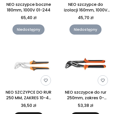
NEO szczypce boczne
NEO szczypce do
180mm, 1000V 01-244
izolacji 160mm, 1000V
01-229
65,40 zł
45,70 zł
Niedostępny
Niedostępny
NEO SZCZYPCE DO RUR
NEO szczypce do rur
250 MM, ZAKRES 10-45
250mm, zakres 0-
MM 02-401
36mm 01-202
36,50 zł
53,38 zł