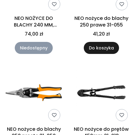
NEO NOŻYCE DO
NEO nożyce do blachy
BLACHY 240 MM,
250 prawe 31-055
ODGIĘTE PRAWE 31-063
74,00 zł
41,20 zł
Niedostępny
Do koszyka
NEO nożyce do blachy
NEO nożyce do prętów