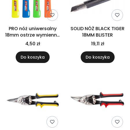
PRO nóż uniwersalny
SOLID NÓŻ BLACK TIGER
18mm ostrze wymienne
18MM BLISTER
3-01-08-25-111
4,50 zł
19,11 zł
Do koszyka
Do koszyka