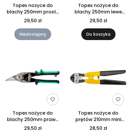
Topex nozyce do
Topex nożyce do
blachy 250mm proste
blachy 250mm lewe
01A427
01A425
29,50 zł
29,50 zł
Niedostępny
Do koszyka
Topex nożyce do
Topex nożyce do
blachy 250mm prawe
prętów 210mm mini
01A426
01A117
29,50 zł
28,50 zł