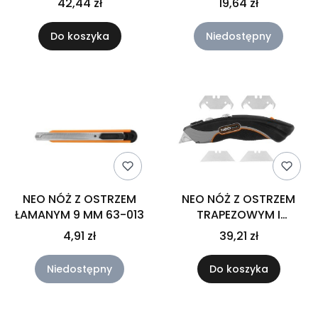
42,44 zł
19,64 zł
63-017
Do koszyka
Niedostępny
NEO NÓŻ Z OSTRZEM
NEO NÓŻ Z OSTRZEM
ŁAMANYM 9 MM 63-013
TRAPEZOWYM I
HAKOWYM, METALOWY
4,91 zł
39,21 zł
KORPUS 6 OSTRZY 63-
700
Niedostępny
Do koszyka