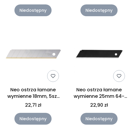
01-515
Niedostępny
Niedostępny
Neo ostrza łamane
Neo ostrza łamane
wymienne 18mm, 5szt
wymienne 25mm 64-
64-020
014
22,71 zł
22,90 zł
Niedostępny
Niedostępny