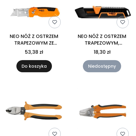
NEO NÓŻ Z OSTRZEM
NEO NÓŻ Z OSTRZEM
TRAPEZOWYM ZE
TRAPEZOWYM,
SKROBAKIEM 63-708
BEZPIECZNY 63-704
53,38 zł
18,30 zł
Do koszyka
Niedostępny