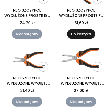
NEO SZCZYPCE
NEO SZCZYPCE
WYDŁUŻONE PROSTE 180
WYDŁUŻONE PROSTE FS
MM 01-253
200 MM 01-155
24,70 zł
31,60 zł
Niedostępny
Do koszyka
NEO SZCZYPCE
NEO SZCZYPCE
WYDŁUŻONE WYGIĘTE
WYDŁUŻONE WYGIĘTE
160 MM 01-254
180 MM 01-255
21,40 zł
27,00 zł
Niedostępny
Niedostępny