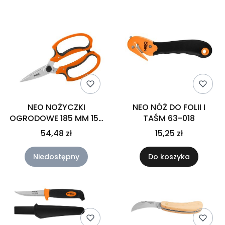
NEO NOŻYCZKI
NEO NÓŻ DO FOLII I
OGRODOWE 185 MM 15-
TAŚM 63-018
215
54,48 zł
15,25 zł
Niedostępny
Do koszyka