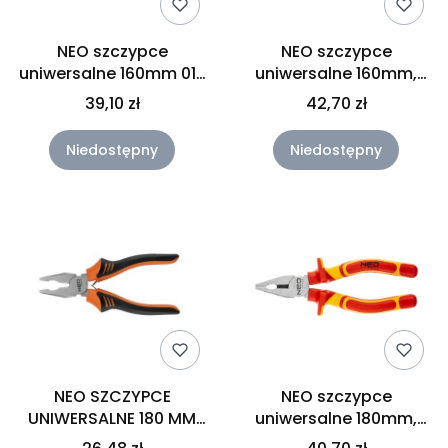
NEO szczypce
NEO szczypce
uniwersalne 160mm 01-
uniwersalne 160mm,
010
1000V 01-220
39,10 zł
42,70 zł
Niedostępny
Niedostępny
NEO SZCZYPCE
NEO szczypce
UNIWERSALNE 180 MM
uniwersalne 180mm,
01-251
1000V 01-221