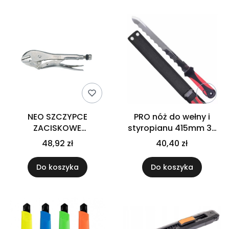
NEO SZCZYPCE
PRO nóż do wełny i
ZACISKOWE
styropianu 415mm 3-
UNIWERSALNE 250 MM,
01-16-02-102
48,92 zł
40,40 zł
PROSTE SZCZĘKI 01-217
Do koszyka
Do koszyka