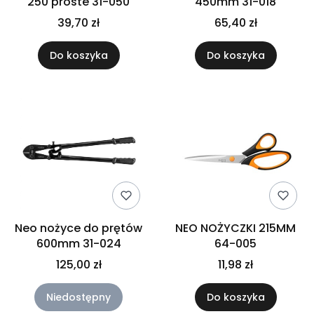
250 proste 31-050
450mm 31-018
39,70 zł
65,40 zł
Do koszyka
Do koszyka
Neo nożyce do prętów
NEO NOŻYCZKI 215MM
600mm 31-024
64-005
125,00 zł
11,98 zł
Niedostępny
Do koszyka