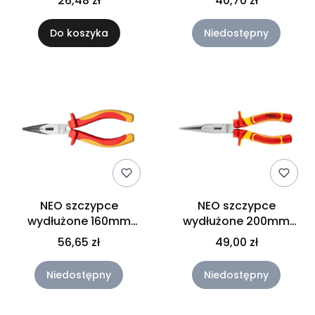
26,48 zł
40,70 zł
Do koszyka
Niedostępny
NEO szczypce
NEO szczypce
wydłużone 160mm
wydłużone 200mm
proste, 1000V 01-242
proste, 1000V 01-225
56,65 zł
49,00 zł
Niedostępny
Niedostępny