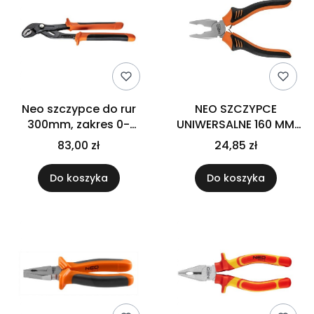
Neo szczypce do rur
NEO SZCZYPCE
300mm, zakres 0-
UNIWERSALNE 160 MM
46mm 01-203
01-250
83,00 zł
24,85 zł
Do koszyka
Do koszyka