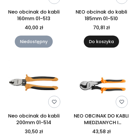
Neo obcinak do kabli
NEO obcinak do kabli
160mm 01-513
185mm 01-510
40,00 zł
70,81 zł
Niedostępny
Do koszyka
Neo obcinak do kabli
NEO OBCINAK DO KABLI
200mm 01-514
MIEDZIANYCH I
ALUMINIOWYCH 225 MM
30,50 zł
43,58 zł