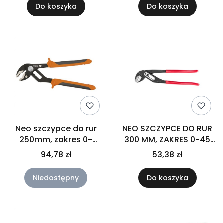
Do koszyka
Do koszyka
Neo szczypce do rur
NEO SZCZYPCE DO RUR
250mm, zakres 0-
300 MM, ZAKRES 0-45
42mm 01-204
MM 02-413
94,78 zł
53,38 zł
Niedostępny
Do koszyka