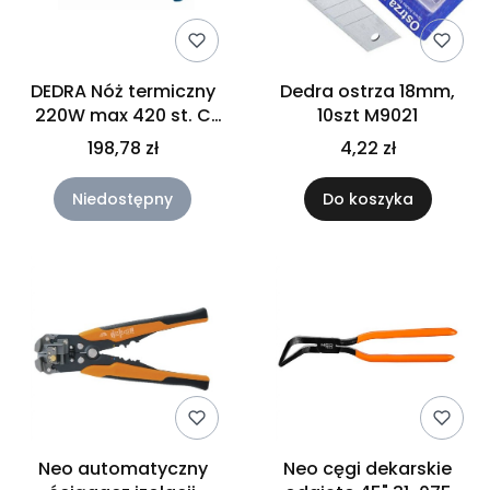
DEDRA Nóż termiczny
Dedra ostrza 18mm,
220W max 420 st. C
10szt M9021
DED7520
198,78 zł
4,22 zł
Niedostępny
Do koszyka
Neo automatyczny
Neo cęgi dekarskie