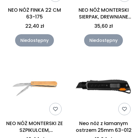
NEO NÓŻ FINKA 22 CM
NEO NÓŻ MONTERSKI
63-175
SIERPAK, DREWNIANE
OKŁADKI 63-016
22,40 zł
35,60 zł
Niedostępny
Niedostępny
NEO NÓŻ MONTERSKI ZE
Neo nóż z łamanym
SZPIKULCEM,
ostrzem 25mm 63-012
DREWNIANE OKŁADKI