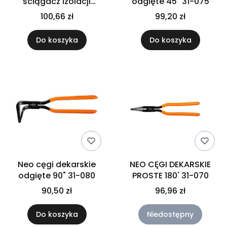
ściągacz izolacji
odgięte 45" 31-075
205mm 01-500
100,66 zł
99,20 zł
Do koszyka
Do koszyka
Neo cęgi dekarskie
NEO CĘGI DEKARSKIE
odgięte 90" 31-080
PROSTE 180' 31-070
90,50 zł
96,96 zł
Do koszyka
Niedostępny