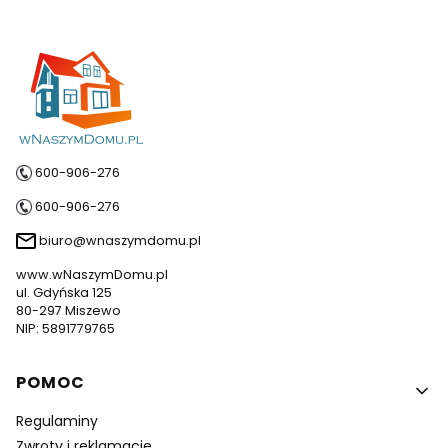
600-906-276
600-906-276
biuro@wnaszymdomu.pl
www.wNaszymDomu.pl
ul. Gdyńska 125
80-297 Miszewo
NIP: 5891779765
Linki w stopce
POMOC
Regulaminy
Zwroty i reklamacje