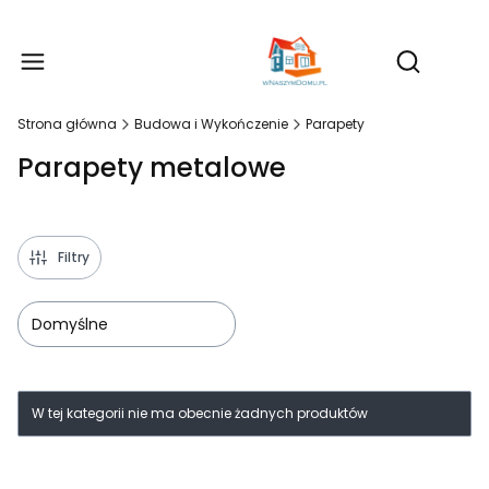
Produ
Otwórz wy
Strona główna
Budowa i Wykończenie
Parapety
Parapety metalowe
Filtry
Domyślne
Lista produktów
W tej kategorii nie ma obecnie żadnych produktów