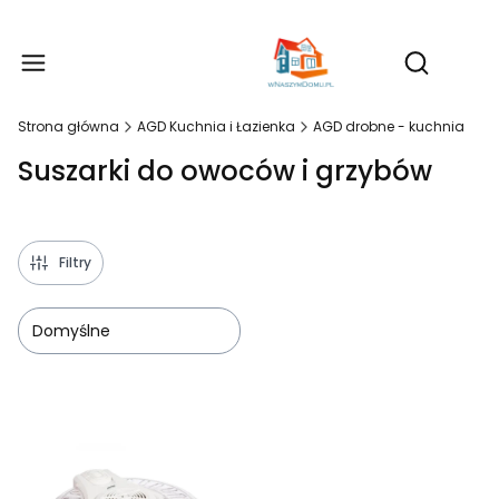
Produ
Otwórz wy
Strona główna
AGD Kuchnia i Łazienka
AGD drobne - kuchnia
Suszarki do owoców i grzybów
Filtry
Domyślne
Lista produktów