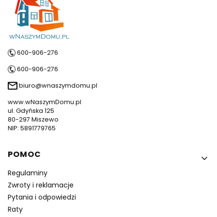
600-906-276
600-906-276
biuro@wnaszymdomu.pl
www.wNaszymDomu.pl
ul. Gdyńska 125
80-297 Miszewo
NIP: 5891779765
Linki w stopce
POMOC
Regulaminy
Zwroty i reklamacje
Pytania i odpowiedzi
Raty