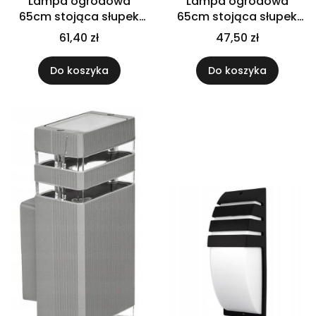
Lampa ogrodowa
Lampa ogrodowa
65cm stojąca słupek
65cm stojąca słupek
czarna E27 zew
zewnętrzna E27
61,40 zł
47,50 zł
Do koszyka
Do koszyka