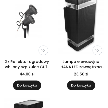
2x Reflektor ogrodowy
Lampa elewacyjna
wbijany szpikulec GU10
HANA LED zewnętrzna
lampa
ogrodowa
44,00 zł
23,50 zł
Do koszyka
Do koszyka