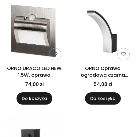
ORNO DRACO LED NEW
ORNO Oprawa
1,5W, oprawa
ogrodowa czarna
schodowa
FRENIT LED 20W
74,00 zł
54,08 zł
podtynkowa z PIRem
12VDC, 4000K, satyna
Do koszyka
Do koszyka