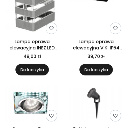
Lampa oprawa
Lampa oprawa
elewacyjna INEZ LED
elewacyjna VIKI IP54
zewnętrzna ogrodowa
zewnętrzna ogrodowa
48,00 zł
39,70 zł
Do koszyka
Do koszyka