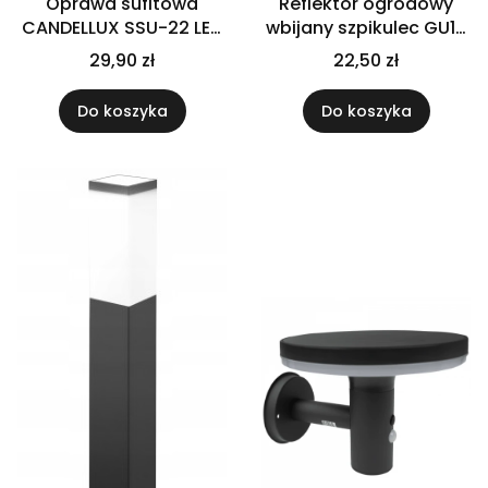
Oprawa sufitowa
Reflektor ogrodowy
CANDELLUX SSU-22 LED
wbijany szpikulec GU10
BIAŁY OCZKO
lampa
29,90 zł
22,50 zł
Do koszyka
Do koszyka