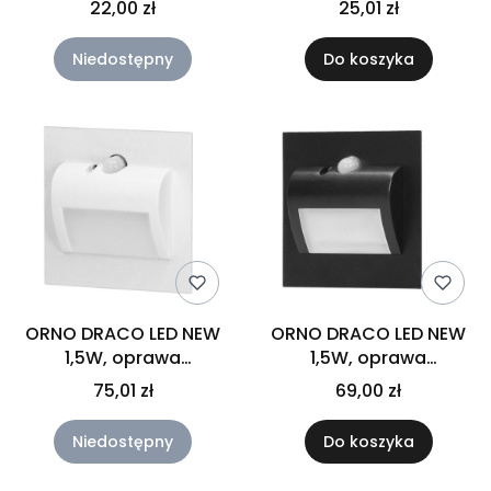
22,00 zł
25,01 zł
4000K, czarna
4000K, satyna
Niedostępny
Do koszyka
ORNO DRACO LED NEW
ORNO DRACO LED NEW
1,5W, oprawa
1,5W, oprawa
schodowa
schodowa
75,01 zł
69,00 zł
podtynkowa z PIRem
podtynkowa z PIRem
12VDC, 4000K, biała
12VDC, 4000K, czarna
Niedostępny
Do koszyka