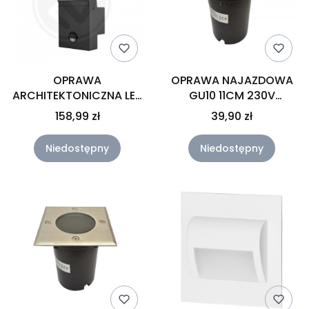
OPRAWA
OPRAWA NAJAZDOWA
ARCHITEKTONICZNA LED
GU10 11CM 230V
12W Z CZUJKĄ CZARNA
OKRĄGŁA IP67
158,99 zł
39,90 zł
Niedostępny
Niedostępny