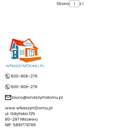
Strona
z 1
600-906-276
600-906-276
biuro@wnaszymdomu.pl
www.wNaszymDomu.pl
ul. Gdyńska 125
80-297 Miszewo
NIP: 5891779765