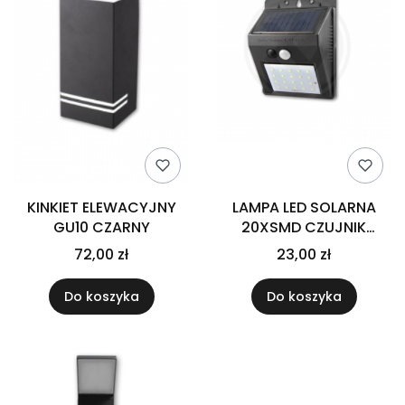
KINKIET ELEWACYJNY
LAMPA LED SOLARNA
GU10 CZARNY
20XSMD CZUJNIK
RUCHU I ZMIERZCHU
72,00 zł
23,00 zł
Do koszyka
Do koszyka