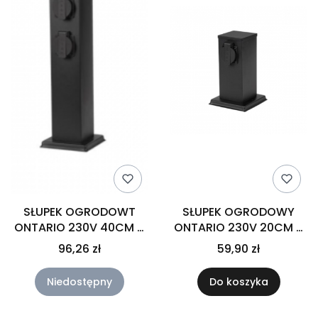
SŁUPEK OGRODOWT
SŁUPEK OGRODOWY
ONTARIO 230V 40CM 4
ONTARIO 230V 20CM 2
GNIAZDA CZARNY
GNIAZDA CZARNY
96,26 zł
59,90 zł
Niedostępny
Do koszyka