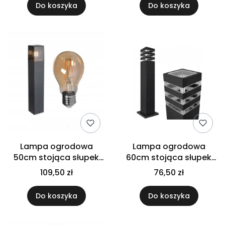
Do koszyka
Do koszyka
Lampa ogrodowa
Lampa ogrodowa
50cm stojąca słupek
60cm stojąca słupek
zewnętrzna +E27
zewnętrzna
109,50 zł
76,50 zł
Do koszyka
Do koszyka