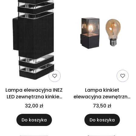
Lampa elewacyjna INEZ
Lampa kinkiet
LED zewnętrzna kinkiet
elewacyjna zewnętrzna
ogrodowy
ogrodowa + E27
32,00 zł
73,50 zł
Do koszyka
Do koszyka