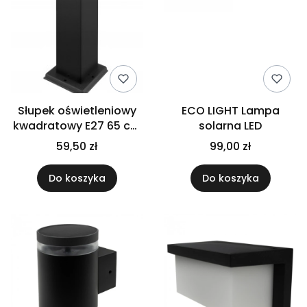
Słupek oświetleniowy
ECO LIGHT Lampa
kwadratowy E27 65 cm
solarna LED
czarny
59,50 zł
99,00 zł
Do koszyka
Do koszyka