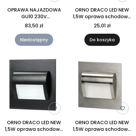
OPRAWA NAJAZDOWA
ORNO DRACO LED NEW
GU10 230V
1,5W oprawa schodowa
KWADRATOWA IP66
podtynkowa, 12VDC,
83,50 zł
25,01 zł
4000K, biała
Niedostępny
Do koszyka
ORNO DRACO LED NEW
ORNO DRACO LED NEW
1,5W oprawa schodowa
1,5W oprawa schodowa
podtynkowa, 12VDC,
podtynkowa, 12VDC,