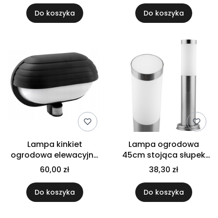
Do koszyka
Do koszyka
Lampa kinkiet
Lampa ogrodowa
ogrodowa elewacyjna
45cm stojąca słupek
z czujnikiem
E27 zewnętrzna
60,00 zł
38,30 zł
Do koszyka
Do koszyka