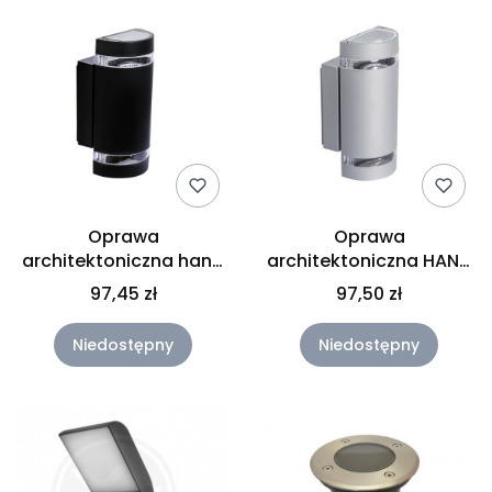
Oprawa
Oprawa
architektoniczna hana
architektoniczna HANA
GU10 IP54 półokrągła
GU10 IP54 półokrągła
97,45 zł
97,50 zł
czarna
szara
Niedostępny
Niedostępny