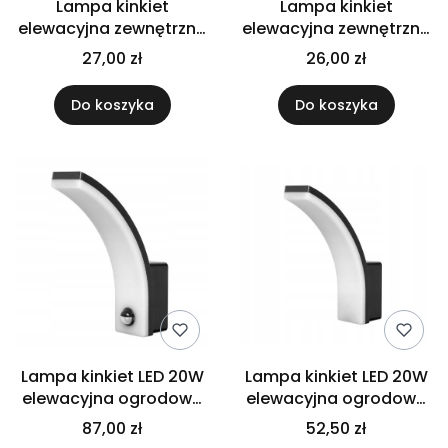
Lampa kinkiet
Lampa kinkiet
elewacyjna zewnętrzna
elewacyjna zewnętrzna
ogrodowa opraw
ogrodowa oprawa
27,00 zł
26,00 zł
srebrna
czarna
Do koszyka
Do koszyka
Lampa kinkiet LED 20W
Lampa kinkiet LED 20W
elewacyjna ogrodowa
elewacyjna ogrodowa
czujnik
IP65
87,00 zł
52,50 zł