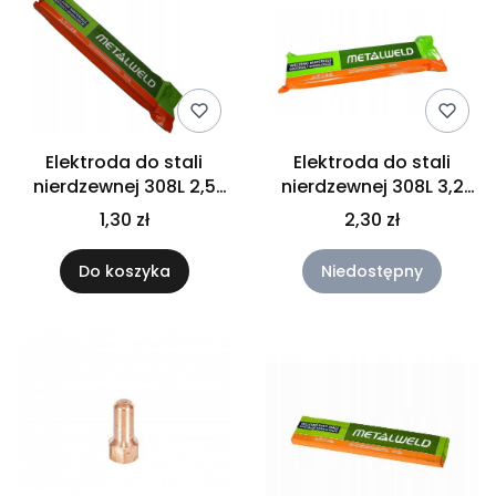
Elektroda do stali
Elektroda do stali
nierdzewnej 308L 2,5
nierdzewnej 308L 3,2
mm
mm
1,30 zł
2,30 zł
Do koszyka
Niedostępny