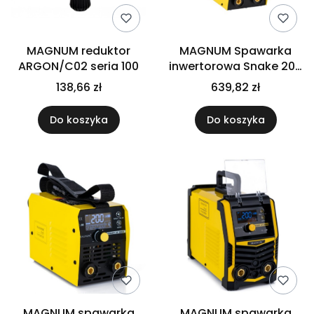
MAGNUM reduktor
MAGNUM Spawarka
ARGON/C02 seria 100
inwertorowa Snake 200
IIW 230 V
138,66 zł
639,82 zł
Do koszyka
Do koszyka
MAGNUM spawarka
MAGNUM spawarka