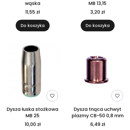
wąska
MB 13,15
11,55 zł
3,20 zł
Do koszyka
Do koszyka
Dysza łuska stożkowa
Dysza tnąca uchwyt
MB 25
plazmy CB-50 0,8 mm
10,00 zł
6,49 zł