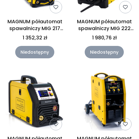
MAGNUM półautomat
MAGNUM półautomat
spawalniczy MIG 217
spawalniczy MIG 222
ALU-PULS SYNERGIA
DUAL PULS SYNERGIA
1 352,32 zł
1 980,76 zł
LCD MIG222DPLCD
Niedostępny
Niedostępny
MAGNUM półautomat
MAGNUM półautomat