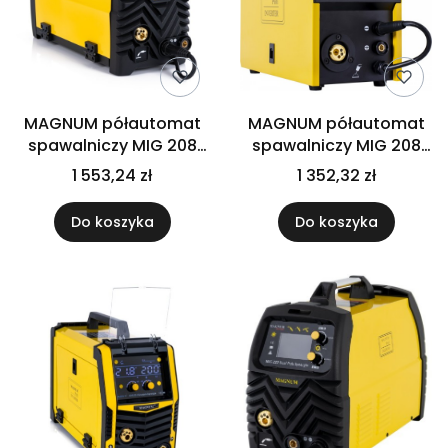
MAGNUM półautomat
MAGNUM półautomat
spawalniczy MIG 208
spawalniczy MIG 208
ALU SYNERGIA L 4X4
MMA
1 553,24 zł
1 352,32 zł
Do koszyka
Do koszyka