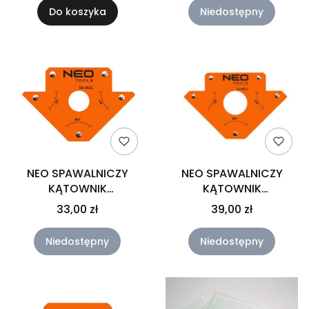
Do koszyka
Niedostępny
NEO SPAWALNICZY
NEO SPAWALNICZY
KĄTOWNIK
KĄTOWNIK
MAGNETYCZNY 102 X
MAGNETYCZNY 122 X
33,00 zł
39,00 zł
155 X 17 MM, UDŹWIG 23
190 X 25 MM, UDŹWIG
KG 56-902
34.0 KG 56-903
Niedostępny
Niedostępny