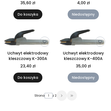
SZYBKA 82S211
35,60 zł
4,00 zł
Do koszyka
Niedostępny
Uchwyt elektrodowy
Uchwyt elektrodowy
kleszczowy K-300A
kleszczowy K-400A
23,40 zł
35,00 zł
Do koszyka
Niedostępny
Strona
z 2
Przejdź do ostatniej 