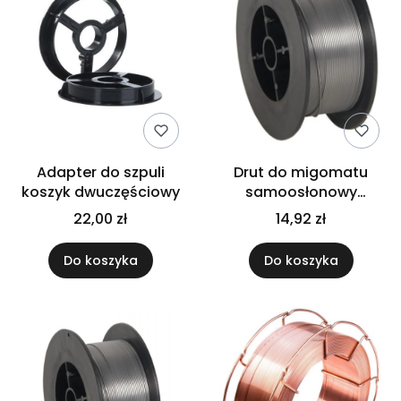
Adapter do szpuli
Drut do migomatu
koszyk dwuczęściowy
samoosłonowy
fi0,8/0,5kg
22,00 zł
14,92 zł
Do koszyka
Do koszyka