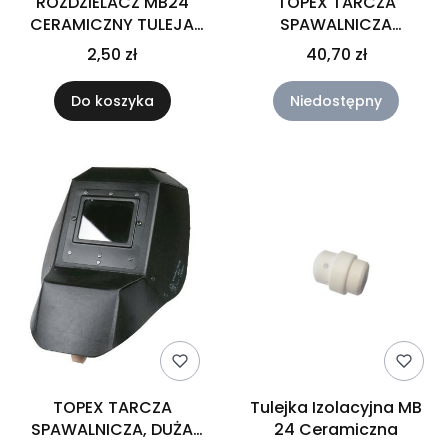
ROZDZIELACZ MB24
TOPEX TARCZA
CERAMICZNY TULEJA
SPAWALNICZA
IZOLACYJNA
TEKTUROWA 82S210
2,50 zł
40,70 zł
Do koszyka
Niedostępny
TOPEX TARCZA
Tulejka Izolacyjna MB
SPAWALNICZA, DUŻA
24 Ceramiczna