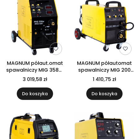
MAGNUM półaut.omat
MAGNUM półautomat
spawalniczy MIG 358W
spawalniczy MIG 200
MMA
KN
3 019,58 zł
1 410,75 zł
Do koszyka
Do koszyka