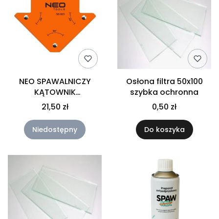
NEO SPAWALNICZY
Osłona filtra 50x100
KĄTOWNIK
szybka ochronna
MAGNETYCZNY 82 X 120
21,50 zł
0,50 zł
X 13 MM, UDŹWIG 11 KG
56-901
Niedostępny
Do koszyka