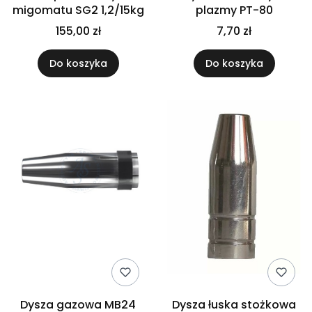
migomatu SG2 1,2/15kg
plazmy PT-80
155,00 zł
7,70 zł
Do koszyka
Do koszyka
Dysza gazowa MB24
Dysza łuska stożkowa