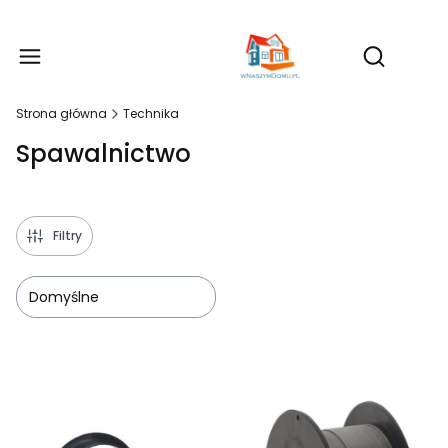
Produ
Otwórz wy
Strona główna
Technika
Spawalnictwo
Filtry
Domyślne
Lista produktów