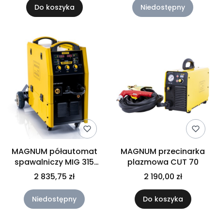
Do koszyka
Niedostępny
MAGNUM półautomat
MAGNUM przecinarka
spawalniczy MIG 315
plazmowa CUT 70
SYNERGIA
2 835,75 zł
2 190,00 zł
Niedostępny
Do koszyka