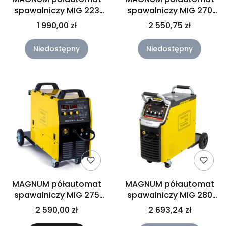
spawalniczy MIG 223
spawalniczy MIG 270
DUAL PULS SYNERGIA
MMA SYNERGIA
1 990,00 zł
2 550,75 zł
Niedostępny
Niedostępny
MAGNUM półautomat
MAGNUM półautomat
spawalniczy MIG 275
spawalniczy MIG 280
EASY
MMA V2
2 590,00 zł
2 693,24 zł