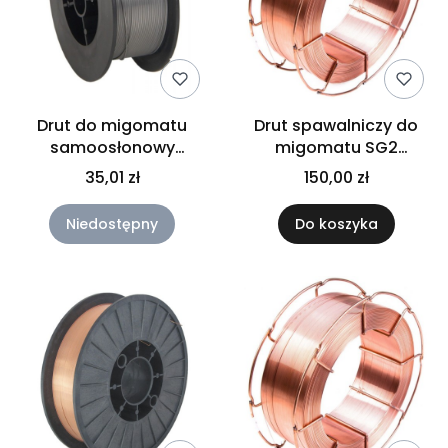
Drut do migomatu
Drut spawalniczy do
samoosłonowy
migomatu SG2
fi0,9/0,5kg
0,8/15kg
35,01 zł
150,00 zł
Niedostępny
Do koszyka