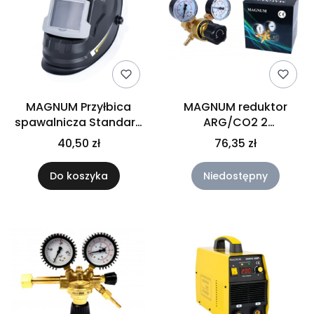
MAGNUM Przyłbica
MAGNUM reduktor
spawalnicza Standard
ARG/CO2 2
STD 110x90 DIN 10
manom.seria 50 mini
40,50 zł
76,35 zł
Do koszyka
Niedostępny