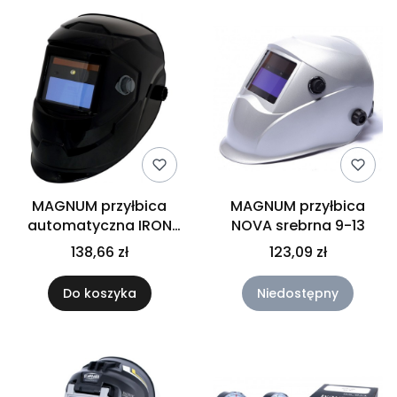
MAGNUM przyłbica
MAGNUM przyłbica
automatyczna IRON
NOVA srebrna 9-13
LIGHT
138,66 zł
123,09 zł
Do koszyka
Niedostępny