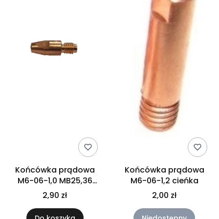
Końcówka prądowa
Końcówka prądowa
M6-06-1,0 MB25,36
M6-06-1,2 cieńka
średnia
2,90 zł
2,00 zł
Do koszyka
Niedostępny