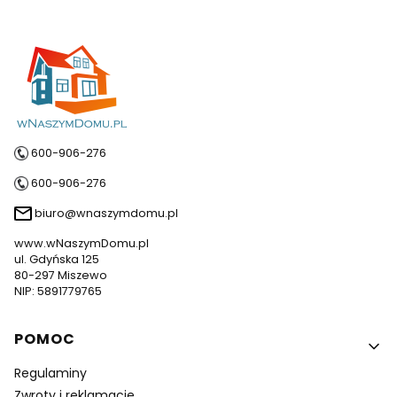
600-906-276
600-906-276
biuro@wnaszymdomu.pl
www.wNaszymDomu.pl
ul. Gdyńska 125
80-297 Miszewo
NIP: 5891779765
Linki w stopce
POMOC
Regulaminy
Zwroty i reklamacje