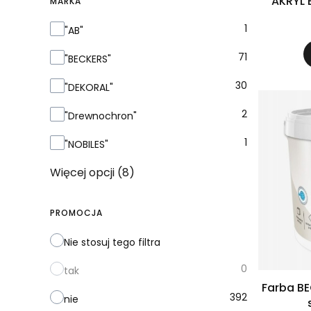
AKRYL 
MARKA
Marka
1
"AB"
71
"BECKERS"
30
"DEKORAL"
2
"Drewnochron"
1
"NOBILES"
Więcej opcji (8)
PROMOCJA
Nie stosuj tego filtra
0
tak
Farba B
392
nie