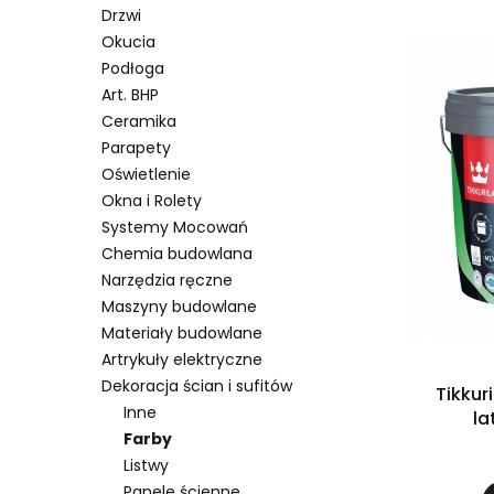
Drzwi
Okucia
Podłoga
Art. BHP
Ceramika
Parapety
Oświetlenie
Okna i Rolety
Systemy Mocowań
Chemia budowlana
Narzędzia ręczne
Maszyny budowlane
Materiały budowlane
Artrykuły elektryczne
Dekoracja ścian i sufitów
Tikkur
Inne
la
Farby
Listwy
Panele ścienne