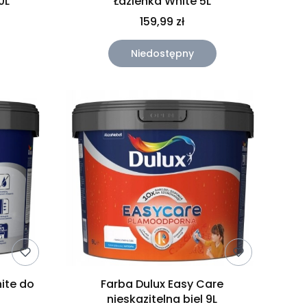
0L
Łazienka White 5L
159,99 zł
Niedostępny
ite do
Farba Dulux Easy Care
nieskazitelna biel 9L