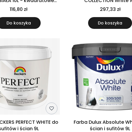
BIAŁA 10L - kwadratowe
COLLECTION White 1
opakowanie
116,80 zł
297,33 zł
Do koszyka
Do koszyka
ECKERS PERFECT WHITE do
Farba Dulux Absolute Wh
sufitów i ścian 9L
ścian i sufitów 9L