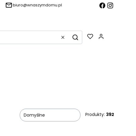
biuro@wnaszymdomu.pl
Produkty w k
Wyczyść
Szukaj
Produkty:
392
Domyślne