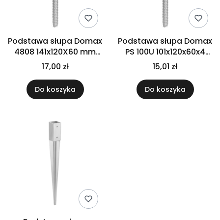
Podstawa słupa Domax
Podstawa słupa Domax
4808 141x120X60 mm
PS 100U 101x120x60x4
PS140U
mm 4805
17,00 zł
15,01 zł
Do koszyka
Do koszyka