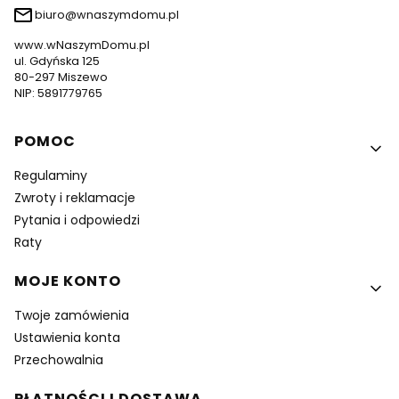
biuro@wnaszymdomu.pl
www.wNaszymDomu.pl
ul. Gdyńska 125
80-297 Miszewo
NIP: 5891779765
Linki w stopce
POMOC
Regulaminy
Zwroty i reklamacje
Pytania i odpowiedzi
Raty
MOJE KONTO
Twoje zamówienia
Ustawienia konta
Przechowalnia
PŁATNOŚCI I DOSTAWA