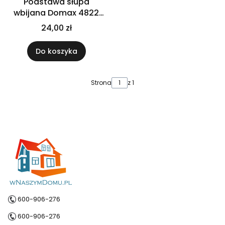
Podstawa słupa
wbijana Domax 4822
91x91x750 mm PSG90
24,00 zł
Do koszyka
Strona
z 1
600-906-276
600-906-276