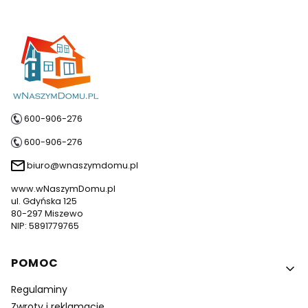
600-906-276
600-906-276
biuro@wnaszymdomu.pl
www.wNaszymDomu.pl
ul. Gdyńska 125
80-297 Miszewo
NIP: 5891779765
Linki w stopce
POMOC
Regulaminy
Zwroty i reklamacje