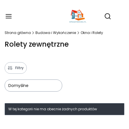
Produ
Otwórz wy
Strona główna
Budowa i Wykończenie
Okna i Rolety
Rolety zewnętrzne
Filtry
Domyślne
Lista produktów
W tej kategorii nie ma obecnie żadnych produktów