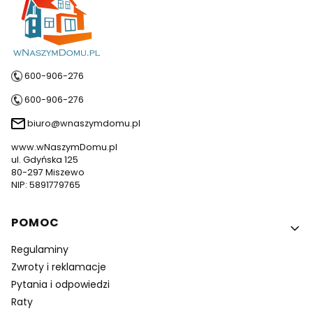
600-906-276
600-906-276
biuro@wnaszymdomu.pl
www.wNaszymDomu.pl
ul. Gdyńska 125
80-297 Miszewo
NIP: 5891779765
Linki w stopce
POMOC
Regulaminy
Zwroty i reklamacje
Pytania i odpowiedzi
Raty