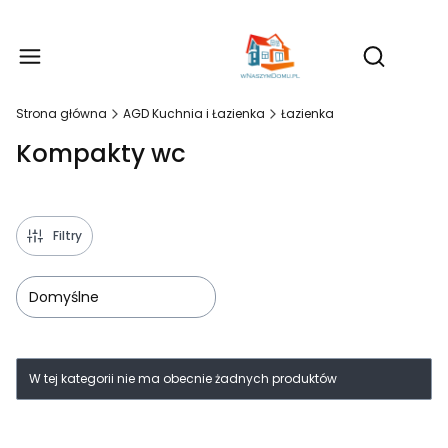
Produ
Otwórz wy
Strona główna
AGD Kuchnia i Łazienka
Łazienka
Kompakty wc
Filtry
Domyślne
Lista produktów
W tej kategorii nie ma obecnie żadnych produktów