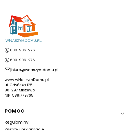
600-906-276
600-906-276
biuro@wnaszymdomu.pl
www.wNaszymDomu.pl
ul. Gdyńska 125
80-297 Miszewo
NIP: 5891779765
Linki w stopce
POMOC
Regulaminy
Zwroty i reklamacje