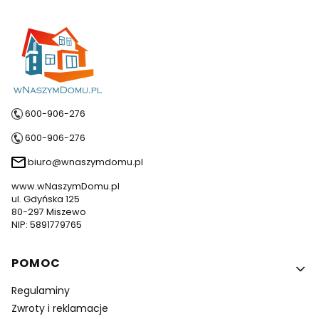
600-906-276
600-906-276
biuro@wnaszymdomu.pl
www.wNaszymDomu.pl
ul. Gdyńska 125
80-297 Miszewo
NIP: 5891779765
Linki w stopce
POMOC
Regulaminy
Zwroty i reklamacje